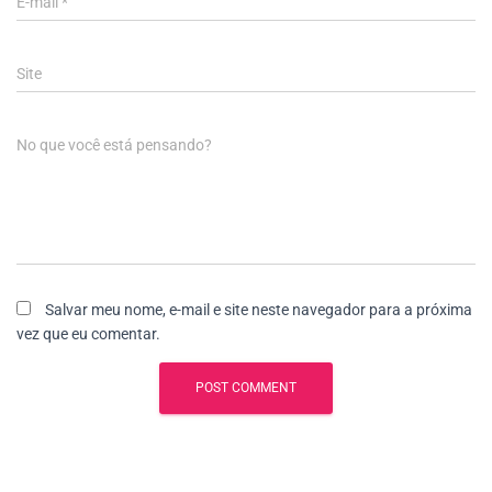
E-mail
*
Site
No que você está pensando?
Salvar meu nome, e-mail e site neste navegador para a próxima
vez que eu comentar.