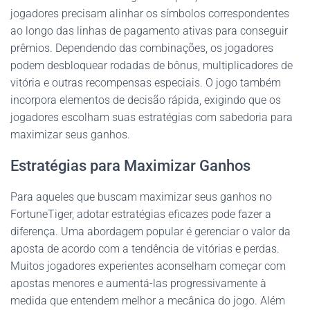
jogadores precisam alinhar os símbolos correspondentes
ao longo das linhas de pagamento ativas para conseguir
prêmios. Dependendo das combinações, os jogadores
podem desbloquear rodadas de bônus, multiplicadores de
vitória e outras recompensas especiais. O jogo também
incorpora elementos de decisão rápida, exigindo que os
jogadores escolham suas estratégias com sabedoria para
maximizar seus ganhos.
Estratégias para Maximizar Ganhos
Para aqueles que buscam maximizar seus ganhos no
FortuneTiger, adotar estratégias eficazes pode fazer a
diferença. Uma abordagem popular é gerenciar o valor da
aposta de acordo com a tendência de vitórias e perdas.
Muitos jogadores experientes aconselham começar com
apostas menores e aumentá-las progressivamente à
medida que entendem melhor a mecânica do jogo. Além