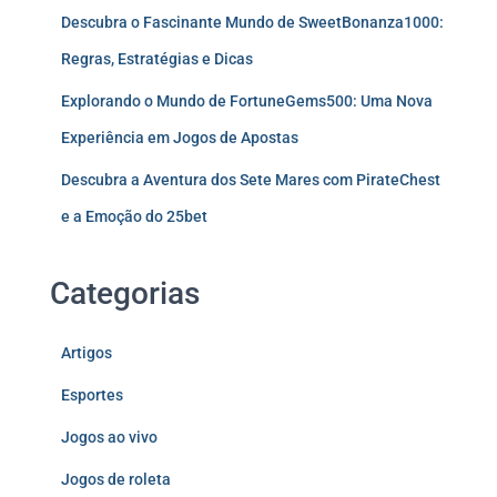
Descubra o Fascinante Mundo de SweetBonanza1000:
Regras, Estratégias e Dicas
Explorando o Mundo de FortuneGems500: Uma Nova
Experiência em Jogos de Apostas
Descubra a Aventura dos Sete Mares com PirateChest
e a Emoção do 25bet
Categorias
Artigos
Esportes
Jogos ao vivo
Jogos de roleta