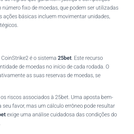
número fixo de moedas, que podem ser utilizadas
As ações básicas incluem movimentar unidades,
tégicos.
 CoinStrike2 é o sistema
25bet
. Este recurso
tidade de moedas no início de cada rodada. O
ativamente as suas reservas de moedas, se
os riscos associados à 25bet. Uma aposta bem-
 seu favor, mas um cálculo errôneo pode resultar
bet
exige uma análise cuidadosa das condições do
.