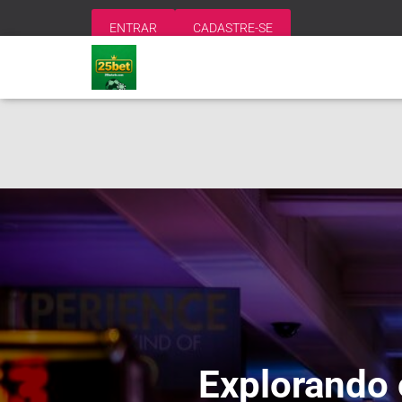
ENTRAR
CADASTRE-SE
Explorando 