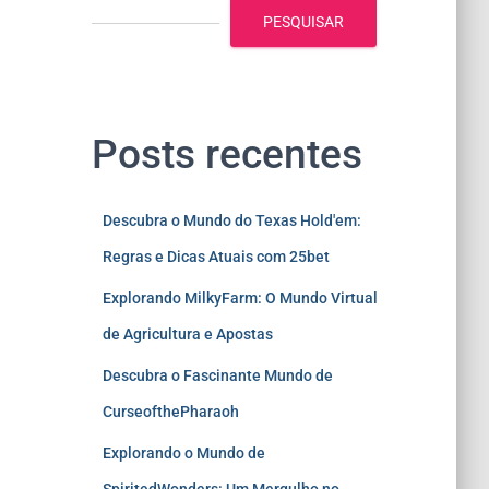
PESQUISAR
Posts recentes
Descubra o Mundo do Texas Hold'em:
Regras e Dicas Atuais com 25bet
Explorando MilkyFarm: O Mundo Virtual
de Agricultura e Apostas
Descubra o Fascinante Mundo de
CurseofthePharaoh
Explorando o Mundo de