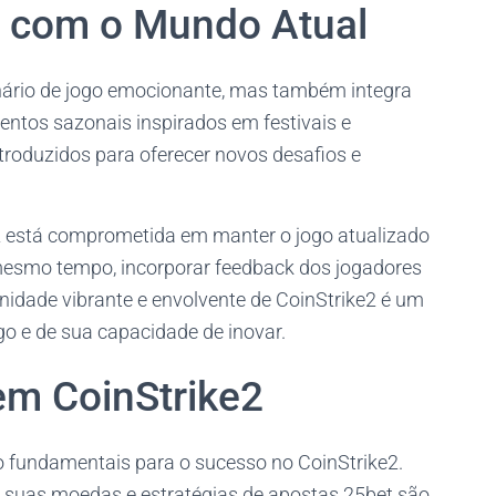
o com o Mundo Atual
nário de jogo emocionante, mas também integra
entos sazonais inspirados em festivais e
roduzidos para oferecer novos desafios e
2 está comprometida em manter o jogo atualizado
mesmo tempo, incorporar feedback dos jogadores
nidade vibrante e envolvente de CoinStrike2 é um
o e de sua capacidade de inovar.
em CoinStrike2
o fundamentais para o sucesso no CoinStrike2.
r suas moedas e estratégias de apostas 25bet são