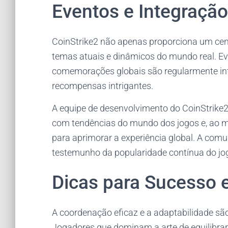
Eventos e Integraçã
CoinStrike2 não apenas proporciona um ce
temas atuais e dinâmicos do mundo real. Ev
comemorações globais são regularmente int
recompensas intrigantes.
A equipe de desenvolvimento do CoinStrike
com tendências do mundo dos jogos e, ao 
para aprimorar a experiência global. A comu
testemunho da popularidade contínua do jog
Dicas para Sucesso 
A coordenação eficaz e a adaptabilidade sã
Jogadores que dominam a arte de equilibra