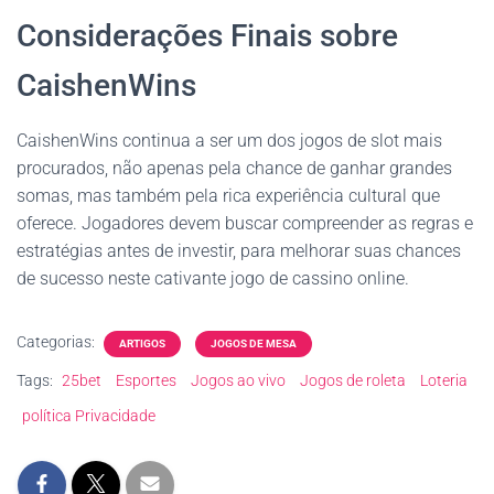
Considerações Finais sobre
CaishenWins
CaishenWins continua a ser um dos jogos de slot mais
procurados, não apenas pela chance de ganhar grandes
somas, mas também pela rica experiência cultural que
oferece. Jogadores devem buscar compreender as regras e
estratégias antes de investir, para melhorar suas chances
de sucesso neste cativante jogo de cassino online.
Categorias:
ARTIGOS
JOGOS DE MESA
Tags:
25bet
Esportes
Jogos ao vivo
Jogos de roleta
Loteria
política Privacidade