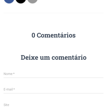
0 Comentários
Deixe um comentário
Nome
*
E-mail
*
Site