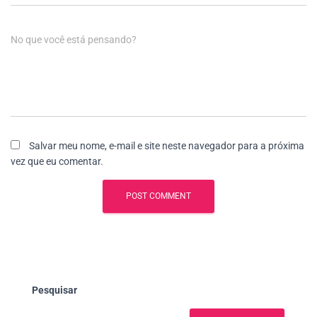
No que você está pensando?
Salvar meu nome, e-mail e site neste navegador para a próxima
vez que eu comentar.
Pesquisar