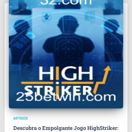
ARTIGOS
Descubra o Empolgante Jogo HighStriker: