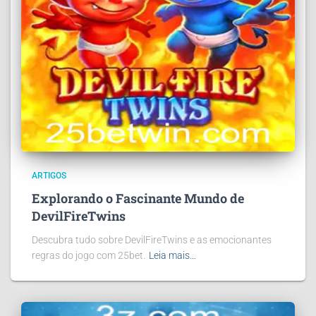
ARTIGOS
Explorando o Fascinante Mundo de
DevilFireTwins
Descubra tudo sobre DevilFireTwins e as emocionantes
regras do jogo com 25bet.
Leia mais…