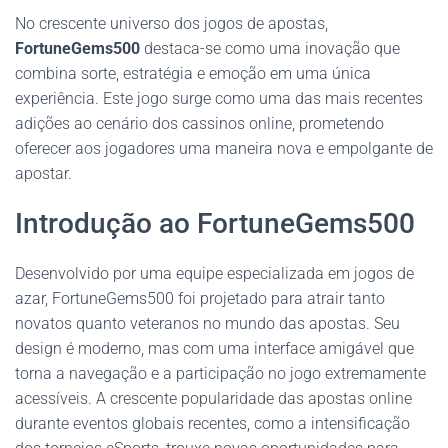
No crescente universo dos jogos de apostas,
FortuneGems500
destaca-se como uma inovação que
combina sorte, estratégia e emoção em uma única
experiência. Este jogo surge como uma das mais recentes
adições ao cenário dos cassinos online, prometendo
oferecer aos jogadores uma maneira nova e empolgante de
apostar.
Introdução ao FortuneGems500
Desenvolvido por uma equipe especializada em jogos de
azar, FortuneGems500 foi projetado para atrair tanto
novatos quanto veteranos no mundo das apostas. Seu
design é moderno, mas com uma interface amigável que
torna a navegação e a participação no jogo extremamente
acessíveis. A crescente popularidade das apostas online
durante eventos globais recentes, como a intensificação