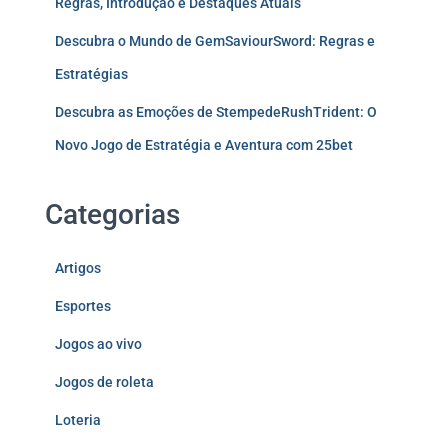
Regras, Introdução e Destaques Atuais
Descubra o Mundo de GemSaviourSword: Regras e
Estratégias
Descubra as Emoções de StempedeRushTrident: O
Novo Jogo de Estratégia e Aventura com 25bet
Categorias
Artigos
Esportes
Jogos ao vivo
Jogos de roleta
Loteria