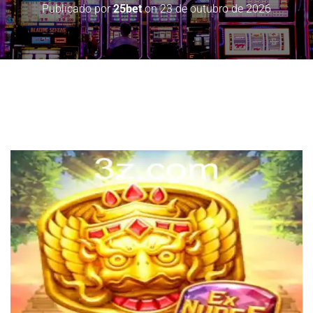
Publicado por
25bet
on
23 de outubro de 2026