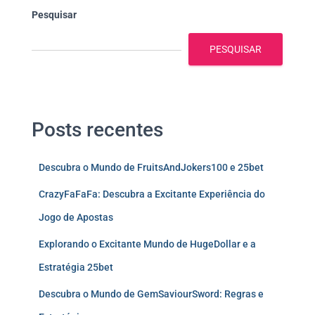
Pesquisar
PESQUISAR
Posts recentes
Descubra o Mundo de FruitsAndJokers100 e 25bet
CrazyFaFaFa: Descubra a Excitante Experiência do
Jogo de Apostas
Explorando o Excitante Mundo de HugeDollar e a
Estratégia 25bet
Descubra o Mundo de GemSaviourSword: Regras e