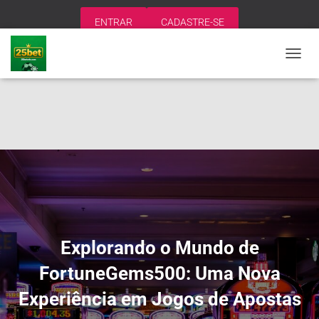
ENTRAR
CADASTRE-SE
A
L
T
E
R
N
A
R
N
A
V
E
G
A
Explorando o Mundo de
Ç
Ã
FortuneGems500: Uma Nova
O
Experiência em Jogos de Apostas