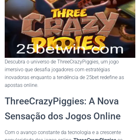
Descubra o universo de ThreeCrazyPiggies, um jogo
imersivo que desafia jogadores com estratégias
inovadoras enquanto a tendência de 25bet redefine as
apostas online.
ThreeCrazyPiggies: A Nova
Sensação dos Jogos Online
Com o avanço constante da tecnologia e a crescente