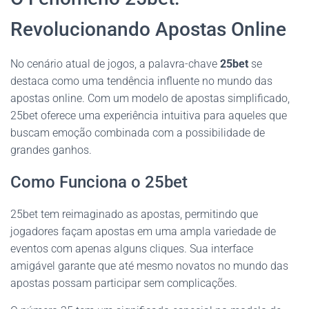
Revolucionando Apostas Online
No cenário atual de jogos, a palavra-chave
25bet
se
destaca como uma tendência influente no mundo das
apostas online. Com um modelo de apostas simplificado,
25bet oferece uma experiência intuitiva para aqueles que
buscam emoção combinada com a possibilidade de
grandes ganhos.
Como Funciona o 25bet
25bet tem reimaginado as apostas, permitindo que
jogadores façam apostas em uma ampla variedade de
eventos com apenas alguns cliques. Sua interface
amigável garante que até mesmo novatos no mundo das
apostas possam participar sem complicações.