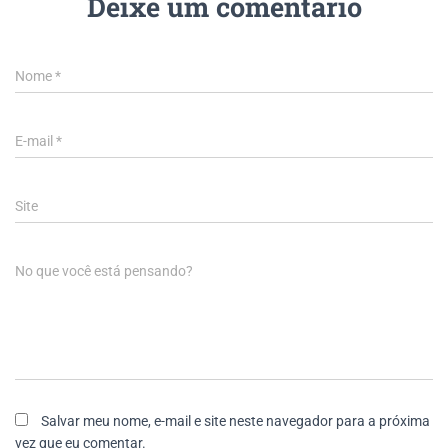
Deixe um comentário
Nome
*
E-mail
*
Site
No que você está pensando?
Salvar meu nome, e-mail e site neste navegador para a próxima
vez que eu comentar.