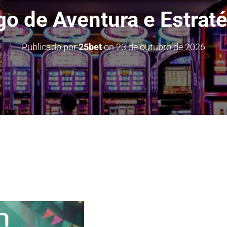
go de Aventura e Estraté
Publicado por
25bet
on
23 de outubro de 2026