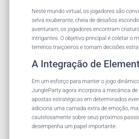
Neste mundo virtual, os jogadores são con
selva exuberante, cheia de desafios escondi
aventuram, os jogadores encontram criaturas
intrigantes. O objetivo principal é coletar
terrenos traiçoeiros e tomam decisões estra
A Integração de Eleme
Em um esforço para manter o jogo dinâmico
JungleParty agora incorpora a mecânica de 
apostas estratégicas em determinados even
adiciona uma camada extra de emoção, mas
cautelosamente sobre seus próximos passos.
desempenha um papel importante.