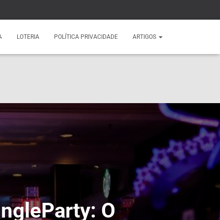
A
LOTERIA
POLÍTICA PRIVACIDADE
ARTIGOS
ngleParty: O