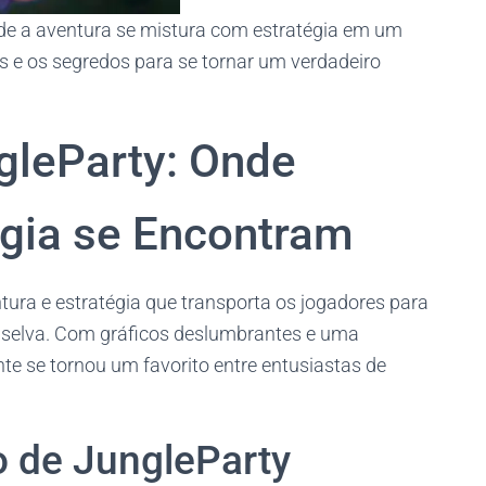
nde a aventura se mistura com estratégia em um
as e os segredos para se tornar um verdadeiro
gleParty: Onde
égia se Encontram
ura e estratégia que transporta os jogadores para
à selva. Com gráficos deslumbrantes e uma
nte se tornou um favorito entre entusiastas de
 de JungleParty