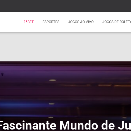
25BET
ESPORTES
JOGOS AO VIVO
JOGOS DE ROLET
Fascinante Mundo de Ju