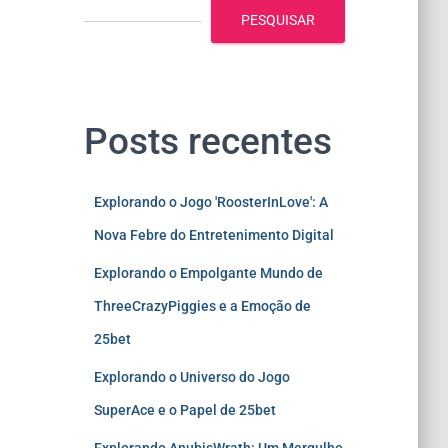
PESQUISAR
Posts recentes
Explorando o Jogo 'RoosterInLove': A
Nova Febre do Entretenimento Digital
Explorando o Empolgante Mundo de
ThreeCrazyPiggies e a Emoção de
25bet
Explorando o Universo do Jogo
SuperAce e o Papel de 25bet