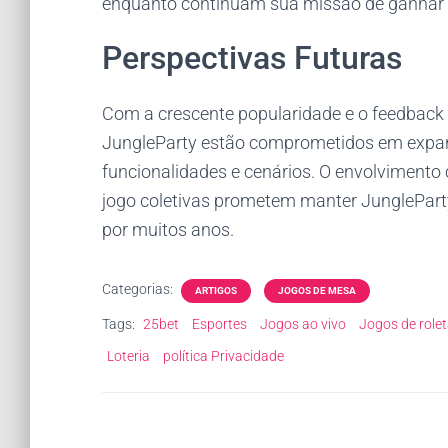
enquanto continuam sua missão de ganhar 
Perspectivas Futuras
Com a crescente popularidade e o feedback
JungleParty estão comprometidos em expand
funcionalidades e cenários. O envolvimento
jogo coletivas prometem manter JungleParty
por muitos anos.
Categorias:
ARTIGOS
JOGOS DE MESA
Tags:
25bet
Esportes
Jogos ao vivo
Jogos de role
Loteria
política Privacidade