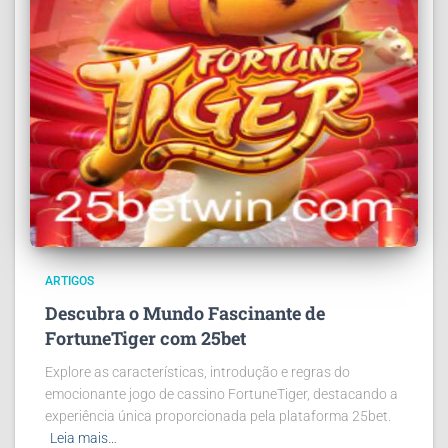
ARTIGOS
Descubra o Mundo Fascinante de
FortuneTiger com 25bet
Explore as características, introdução e regras do
emocionante jogo de cassino FortuneTiger, destacando a
experiência única proporcionada pela plataforma 25bet.
Leia mais…