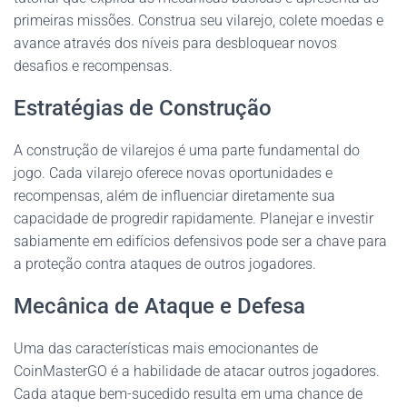
primeiras missões. Construa seu vilarejo, colete moedas e
avance através dos níveis para desbloquear novos
desafios e recompensas.
Estratégias de Construção
A construção de vilarejos é uma parte fundamental do
jogo. Cada vilarejo oferece novas oportunidades e
recompensas, além de influenciar diretamente sua
capacidade de progredir rapidamente. Planejar e investir
sabiamente em edifícios defensivos pode ser a chave para
a proteção contra ataques de outros jogadores.
Mecânica de Ataque e Defesa
Uma das características mais emocionantes de
CoinMasterGO é a habilidade de atacar outros jogadores.
Cada ataque bem-sucedido resulta em uma chance de