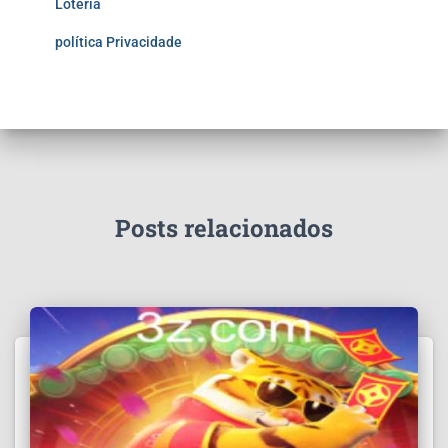
Loteria
política Privacidade
Posts relacionados