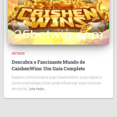
ARTIGOS
Descubra o Fascinante Mundo de
CaishenWins: Um Guia Completo
Explore o emocionante jogo CaishenWins, suas regras e
como a estratégia 25bet pode influenciar suas chances
de vitória.
Leia mais…