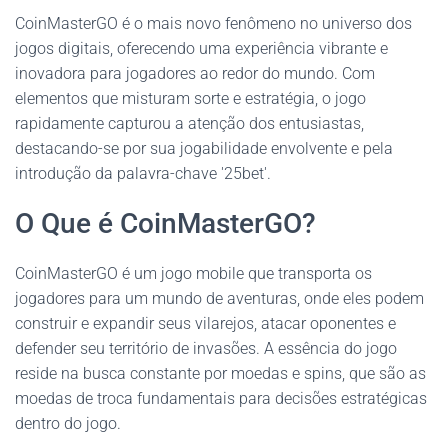
CoinMasterGO é o mais novo fenômeno no universo dos
jogos digitais, oferecendo uma experiência vibrante e
inovadora para jogadores ao redor do mundo. Com
elementos que misturam sorte e estratégia, o jogo
rapidamente capturou a atenção dos entusiastas,
destacando-se por sua jogabilidade envolvente e pela
introdução da palavra-chave '25bet'.
O Que é CoinMasterGO?
CoinMasterGO é um jogo mobile que transporta os
jogadores para um mundo de aventuras, onde eles podem
construir e expandir seus vilarejos, atacar oponentes e
defender seu território de invasões. A essência do jogo
reside na busca constante por moedas e spins, que são as
moedas de troca fundamentais para decisões estratégicas
dentro do jogo.