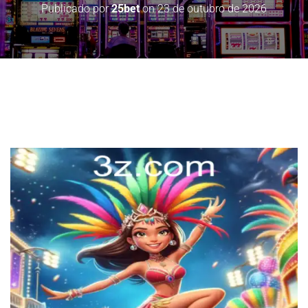
Publicado por
25bet
on
23 de outubro de 2026