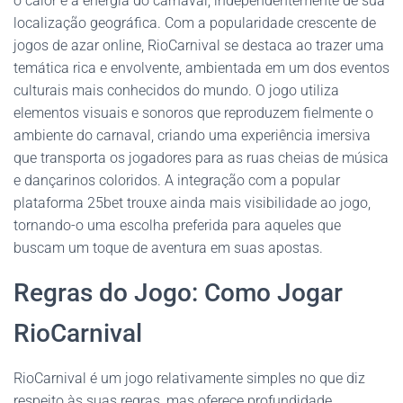
o calor e a energia do carnaval, independentemente de sua
localização geográfica. Com a popularidade crescente de
jogos de azar online, RioCarnival se destaca ao trazer uma
temática rica e envolvente, ambientada em um dos eventos
culturais mais conhecidos do mundo. O jogo utiliza
elementos visuais e sonoros que reproduzem fielmente o
ambiente do carnaval, criando uma experiência imersiva
que transporta os jogadores para as ruas cheias de música
e dançarinos coloridos. A integração com a popular
plataforma 25bet trouxe ainda mais visibilidade ao jogo,
tornando-o uma escolha preferida para aqueles que
buscam um toque de aventura em suas apostas.
Regras do Jogo: Como Jogar
RioCarnival
RioCarnival é um jogo relativamente simples no que diz
respeito às suas regras, mas oferece profundidade