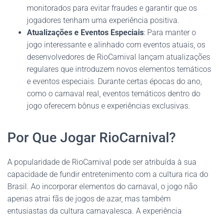
monitorados para evitar fraudes e garantir que os
jogadores tenham uma experiência positiva.
Atualizações e Eventos Especiais
: Para manter o
jogo interessante e alinhado com eventos atuais, os
desenvolvedores de RioCarnival lançam atualizações
regulares que introduzem novos elementos temáticos
e eventos especiais. Durante certas épocas do ano,
como o carnaval real, eventos temáticos dentro do
jogo oferecem bônus e experiências exclusivas.
Por Que Jogar RioCarnival?
A popularidade de RioCarnival pode ser atribuída à sua
capacidade de fundir entretenimento com a cultura rica do
Brasil. Ao incorporar elementos do carnaval, o jogo não
apenas atrai fãs de jogos de azar, mas também
entusiastas da cultura carnavalesca. A experiência