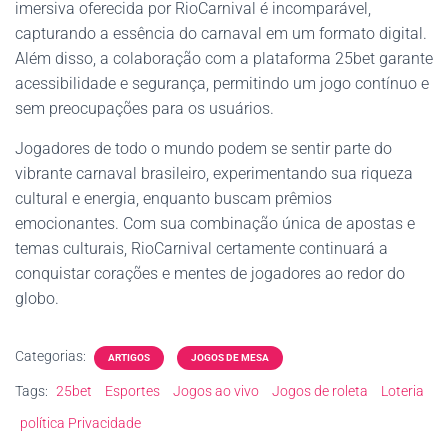
imersiva oferecida por RioCarnival é incomparável,
capturando a essência do carnaval em um formato digital.
Além disso, a colaboração com a plataforma 25bet garante
acessibilidade e segurança, permitindo um jogo contínuo e
sem preocupações para os usuários.
Jogadores de todo o mundo podem se sentir parte do
vibrante carnaval brasileiro, experimentando sua riqueza
cultural e energia, enquanto buscam prêmios
emocionantes. Com sua combinação única de apostas e
temas culturais, RioCarnival certamente continuará a
conquistar corações e mentes de jogadores ao redor do
globo.
Categorias:
ARTIGOS
JOGOS DE MESA
Tags:
25bet
Esportes
Jogos ao vivo
Jogos de roleta
Loteria
política Privacidade