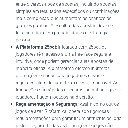
entre diversos tipos de apostas, incluindo apostas
simples em resultados específicos ou combinações
mais complexas, que aumentam as chances de
grandes ganhos. A escolha das apostas deve ser
feita com base em probabilidades e estratégia
pessoal.
A Plataforma 25bet
: Integrada com 25bet, os
jogadores têm acesso a uma interface segura e
intuitiva, onde podem gerenciar suas apostas de
maneira eficaz. A plataforma oferece inúmeras
promoções e bônus para jogadores novos e
regulares, além de suporte ao cliente impecável. As
transações são rápidas e seguras, permitindo que os
jogadores fiquem focados na diversão.
Regulamentação e Segurança
: Assim como outros
jogos de azar, RioCarnival opera sob rigorosas
regulamentações para garantir um ambiente de jogo
justo e seguro. Todas as transações e jogos são