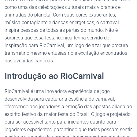
como uma das celebrações culturais mais vibrantes e
animadas do planeta. Com suas cores exuberantes,
música contagiante e danças energéticas, o carnaval
inspira pessoas de todas as partes do mundo. Não é
surpresa que essa festa icônica tenha servido de
inspiração para RioCarnival, um jogo de azar que procura
transmitir o mesmo entusiasmo e excitação encontrados
nas avenidas cariocas.
Introdução ao RioCarnival
RioCarnival é uma inovadora experiência de jogo
desenvolvida para capturar a essência do carnaval,
oferecendo aos jogadores a emoção das apostas aliada ao
espírito festivo da maior festa do Brasil. O jogo é projetado
para ser acessível tanto para iniciantes quanto para
jogadores experientes, garantindo que todos possam sentir