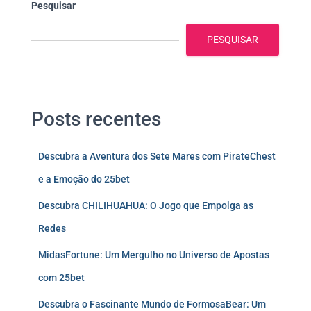
Pesquisar
PESQUISAR
Posts recentes
Descubra a Aventura dos Sete Mares com PirateChest
e a Emoção do 25bet
Descubra CHILIHUAHUA: O Jogo que Empolga as
Redes
MidasFortune: Um Mergulho no Universo de Apostas
com 25bet
Descubra o Fascinante Mundo de FormosaBear: Um