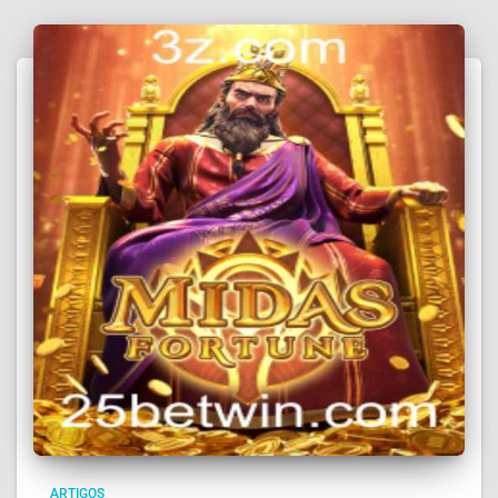
ARTIGOS