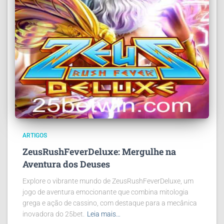
ARTIGOS
ZeusRushFeverDeluxe: Mergulhe na
Aventura dos Deuses
Explore o vibrante mundo de ZeusRushFeverDeluxe, um
jogo de aventura emocionante que combina mitologia
grega e ação de cassino, com destaque para a mecânica
inovadora do 25bet.
Leia mais…