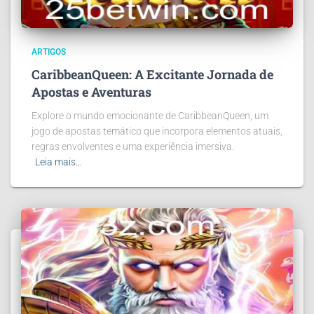
ARTIGOS
CaribbeanQueen: A Excitante Jornada de
Apostas e Aventuras
Explore o mundo emocionante de CaribbeanQueen, um
jogo de apostas temático que incorpora elementos atuais,
regras envolventes e uma experiência imersiva.
Leia mais…