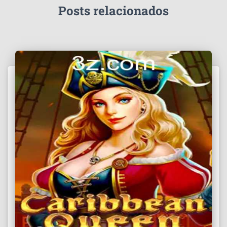
Posts relacionados