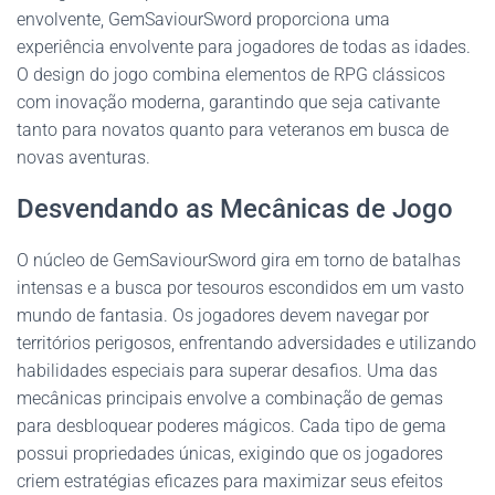
envolvente, GemSaviourSword proporciona uma
experiência envolvente para jogadores de todas as idades.
O design do jogo combina elementos de RPG clássicos
com inovação moderna, garantindo que seja cativante
tanto para novatos quanto para veteranos em busca de
novas aventuras.
Desvendando as Mecânicas de Jogo
O núcleo de GemSaviourSword gira em torno de batalhas
intensas e a busca por tesouros escondidos em um vasto
mundo de fantasia. Os jogadores devem navegar por
territórios perigosos, enfrentando adversidades e utilizando
habilidades especiais para superar desafios. Uma das
mecânicas principais envolve a combinação de gemas
para desbloquear poderes mágicos. Cada tipo de gema
possui propriedades únicas, exigindo que os jogadores
criem estratégias eficazes para maximizar seus efeitos