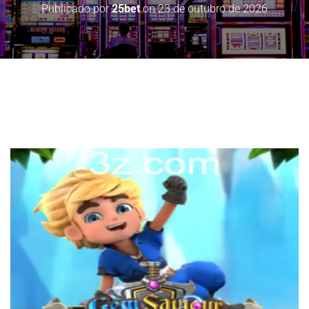
Publicado por
25bet
on
23 de outubro de 2026