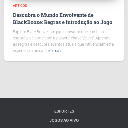
ARTIGOS
Descubra o Mundo Envolvente de
BlackBooze: Regras e Introdução ao Jogo
Explore BlackBooze, um jogo inovador que combina
estratégia e sorte com a palavra-chave '25bet'. Aprenda
as regras e descubra eventos atuais que influenciam esta
experiência única.
Leia mais…
ESPORTES
JOGOS AO VIVO