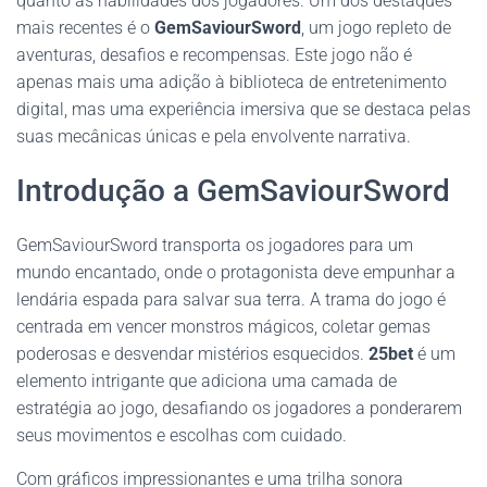
quanto as habilidades dos jogadores. Um dos destaques
mais recentes é o
GemSaviourSword
, um jogo repleto de
aventuras, desafios e recompensas. Este jogo não é
apenas mais uma adição à biblioteca de entretenimento
digital, mas uma experiência imersiva que se destaca pelas
suas mecânicas únicas e pela envolvente narrativa.
Introdução a GemSaviourSword
GemSaviourSword transporta os jogadores para um
mundo encantado, onde o protagonista deve empunhar a
lendária espada para salvar sua terra. A trama do jogo é
centrada em vencer monstros mágicos, coletar gemas
poderosas e desvendar mistérios esquecidos.
25bet
é um
elemento intrigante que adiciona uma camada de
estratégia ao jogo, desafiando os jogadores a ponderarem
seus movimentos e escolhas com cuidado.
Com gráficos impressionantes e uma trilha sonora