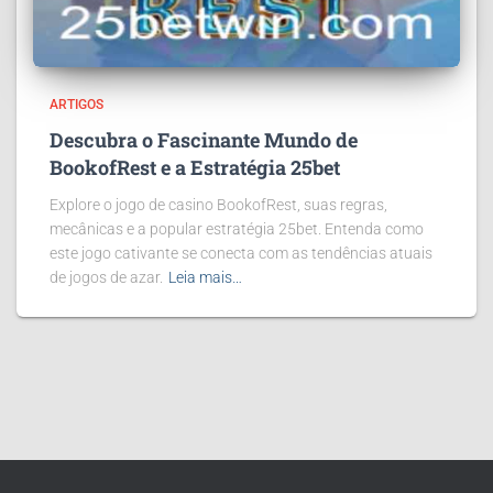
ARTIGOS
Descubra o Fascinante Mundo de
BookofRest e a Estratégia 25bet
Explore o jogo de casino BookofRest, suas regras,
mecânicas e a popular estratégia 25bet. Entenda como
este jogo cativante se conecta com as tendências atuais
de jogos de azar.
Leia mais…