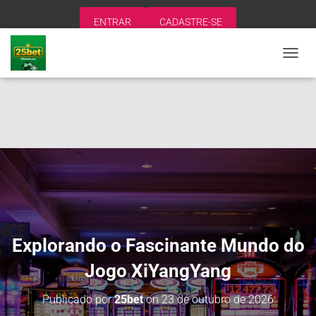
ENTRAR
CADASTRE-SE
A
L
T
E
R
N
A
R
N
A
V
E
G
A
Explorando o Fascinante Mundo do
Ç
Ã
Jogo XiYangYang
O
Publicado por
25bet
on
23 de outubro de 2026