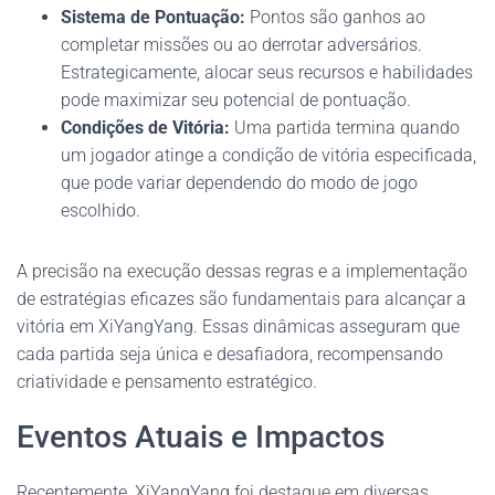
Sistema de Pontuação:
Pontos são ganhos ao
completar missões ou ao derrotar adversários.
Estrategicamente, alocar seus recursos e habilidades
pode maximizar seu potencial de pontuação.
Condições de Vitória:
Uma partida termina quando
um jogador atinge a condição de vitória especificada,
que pode variar dependendo do modo de jogo
escolhido.
A precisão na execução dessas regras e a implementação
de estratégias eficazes são fundamentais para alcançar a
vitória em XiYangYang. Essas dinâmicas asseguram que
cada partida seja única e desafiadora, recompensando
criatividade e pensamento estratégico.
Eventos Atuais e Impactos
Recentemente, XiYangYang foi destaque em diversas