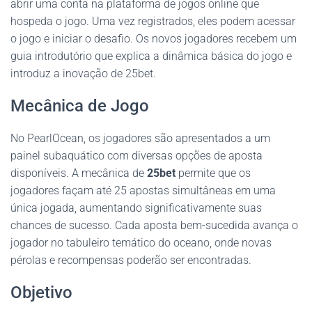
abrir uma conta na plataforma de jogos online que
hospeda o jogo. Uma vez registrados, eles podem acessar
o jogo e iniciar o desafio. Os novos jogadores recebem um
guia introdutório que explica a dinâmica básica do jogo e
introduz a inovação de 25bet.
Mecânica de Jogo
No PearlOcean, os jogadores são apresentados a um
painel subaquático com diversas opções de aposta
disponíveis. A mecânica de
25bet
permite que os
jogadores façam até 25 apostas simultâneas em uma
única jogada, aumentando significativamente suas
chances de sucesso. Cada aposta bem-sucedida avança o
jogador no tabuleiro temático do oceano, onde novas
pérolas e recompensas poderão ser encontradas.
Objetivo