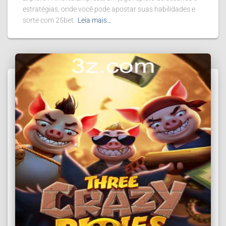
estratégias, onde você pode apostar suas habilidades e
sorte com 25bet.
Leia mais…