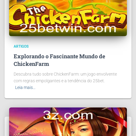
ARTIGOS
Explorando o Fascinante Mundo de
ChickenFarm
Descubra tudo sobre ChickenFarm: um jogo envolvente
com regras empolgantes e a tendência do 25bet.
Leia mais…