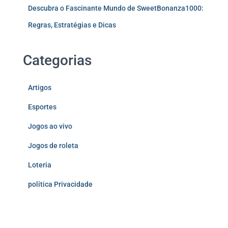
Descubra o Fascinante Mundo de SweetBonanza1000:
Regras, Estratégias e Dicas
Categorias
Artigos
Esportes
Jogos ao vivo
Jogos de roleta
Loteria
política Privacidade