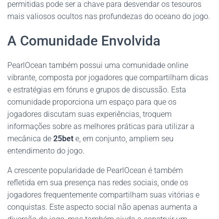
permitidas pode ser a chave para desvendar os tesouros
mais valiosos ocultos nas profundezas do oceano do jogo.
A Comunidade Envolvida
PearlOcean também possui uma comunidade online
vibrante, composta por jogadores que compartilham dicas
e estratégias em fóruns e grupos de discussão. Esta
comunidade proporciona um espaço para que os
jogadores discutam suas experiências, troquem
informações sobre as melhores práticas para utilizar a
mecânica de
25bet
e, em conjunto, ampliem seu
entendimento do jogo.
A crescente popularidade de PearlOcean é também
refletida em sua presença nas redes sociais, onde os
jogadores frequentemente compartilham suas vitórias e
conquistas. Este aspecto social não apenas aumenta a