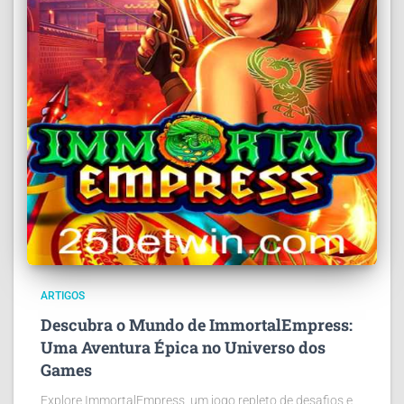
ARTIGOS
Descubra o Mundo de ImmortalEmpress:
Uma Aventura Épica no Universo dos
Games
Explore ImmortalEmpress, um jogo repleto de desafios e