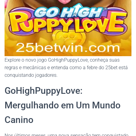
Explore o novo jogo GoHighPuppyLove, conheça suas
regras e mecânicas e entenda como a febre do 25bet está
conquistando jogadores.
GoHighPuppyLove:
Mergulhando em Um Mundo
Canino
Nos últimos meses, uma nova sensação tem conquistado