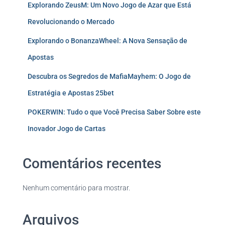
Explorando ZeusM: Um Novo Jogo de Azar que Está
Revolucionando o Mercado
Explorando o BonanzaWheel: A Nova Sensação de
Apostas
Descubra os Segredos de MafiaMayhem: O Jogo de
Estratégia e Apostas 25bet
POKERWIN: Tudo o que Você Precisa Saber Sobre este
Inovador Jogo de Cartas
Comentários recentes
Nenhum comentário para mostrar.
Arquivos