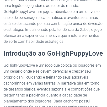
uma legião de jogadores ao redor do mundo.
GoHighPuppyLove, um jogo ambientado em um universo
cheio de personagens carismáticos e aventuras caninas,
está se destacando por sua combinação única de diversão
e estratégia. Impulsionado pela tendência do 25bet, o jogo
oferece uma experiência imersiva que mistura elementos
de sorte com habilidade estratégica.
Introdução ao GoHighPuppyLove
GoHighPuppyLove é um jogo que coloca os jogadores em
um cenário onde eles devem gerenciar e crescer seu
próprio canil, cuidando e treinando seus adoráveis
cachorrinhos em várias tarefas. A narrativa gira em torno
de desafios diários, eventos sazonais, e competições que
testam tanto a paciência quanto a capacidade de
planejamento dos jogadores. Cada cachorro possui