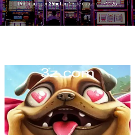
Publicado por
25bet
on
23 de outubro de 2026