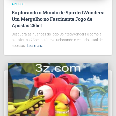
ARTIGOS
Explorando o Mundo de SpiritedWonders:
Um Mergulho no Fascinante Jogo de
Apostas 25bet
Descubra as nuances do jogo SpiritedWonders e como a
plataforma 25bet está revolucionando o cenário atual de
apostas.
Leia mais…