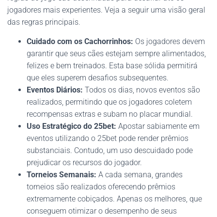
jogadores mais experientes. Veja a seguir uma visão geral
das regras principais.
Cuidado com os Cachorrinhos:
Os jogadores devem
garantir que seus cães estejam sempre alimentados,
felizes e bem treinados. Esta base sólida permitirá
que eles superem desafios subsequentes.
Eventos Diários:
Todos os dias, novos eventos são
realizados, permitindo que os jogadores coletem
recompensas extras e subam no placar mundial.
Uso Estratégico do 25bet:
Apostar sabiamente em
eventos utilizando o 25bet pode render prêmios
substanciais. Contudo, um uso descuidado pode
prejudicar os recursos do jogador.
Torneios Semanais:
A cada semana, grandes
torneios são realizados oferecendo prêmios
extremamente cobiçados. Apenas os melhores, que
conseguem otimizar o desempenho de seus