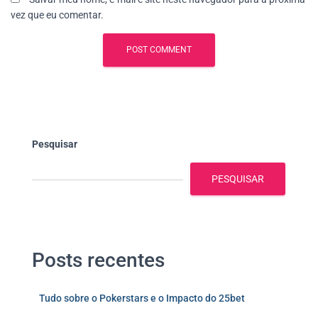
vez que eu comentar.
Pesquisar
PESQUISAR
Posts recentes
Tudo sobre o Pokerstars e o Impacto do 25bet