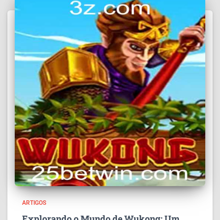
ARTIGOS
Explorando o Mundo de Wukong: Um