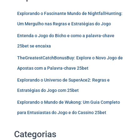
Explorando o Fascinante Mundo de NightfallHunting:
Um Mergulho nas Regras e Estratégias do Jogo
Entenda o Jogo do Bicho e como a palavra-chave
25bet se encaixa
TheGreatestCatchBonusBuy: Explore o Novo Jogo de
Apostas com a Palavra-chave 25bet
Explorando o Universo de SuperAce2: Regras e
Estratégias do Jogo com 25bet
Explorando o Mundo de Wukong: Um Guia Completo
para Entusiastas do Jogo e do Cassino 25bet
Categorias