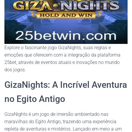
Explore o fascinante jogo GizaNights, suas regras e
emoções que oferecem com a integração da plataforma
25bet, através de eventos atuais e inovações no mundo
dos jogos.
GizaNights: A Incrível Aventura
no Egito Antigo
GizaNights é um jogo de imersão ambientado nas
maravilhas do Egito Antigo, trazendo uma experiência
repleta de aventuras e mistérios. Lançado em meio a um