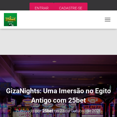
ENTRAR
CADASTRE-SE
A
L
T
E
R
N
A
R
N
A
V
E
G
A
GizaNights: Uma Imersão no Egito
Ç
Ã
Antigo com 25bet
O
Publicado por
25bet
on
23 de outubro de 2026