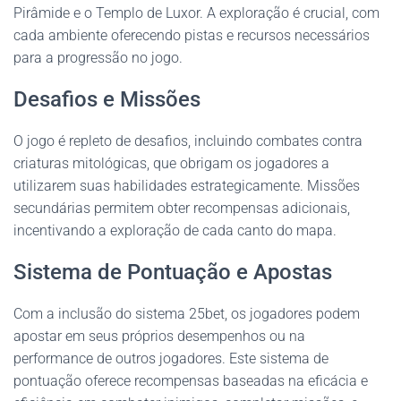
Pirâmide e o Templo de Luxor. A exploração é crucial, com
cada ambiente oferecendo pistas e recursos necessários
para a progressão no jogo.
Desafios e Missões
O jogo é repleto de desafios, incluindo combates contra
criaturas mitológicas, que obrigam os jogadores a
utilizarem suas habilidades estrategicamente. Missões
secundárias permitem obter recompensas adicionais,
incentivando a exploração de cada canto do mapa.
Sistema de Pontuação e Apostas
Com a inclusão do sistema 25bet, os jogadores podem
apostar em seus próprios desempenhos ou na
performance de outros jogadores. Este sistema de
pontuação oferece recompensas baseadas na eficácia e