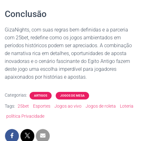
Conclusão
GizaNights, com suas regras bem definidas e a parceria
com 25bet, redefine como os jogos ambientados em
períodos históricos podem ser apreciados. A combinação
de narrativa rica em detalhes, oportunidades de aposta
inovadoras e o cenário fascinante do Egito Antigo fazem
deste jogo uma escolha imperdível para jogadores
apaixonados por histórias e apostas.
Categorias:
ARTIGOS
JOGOS DE MESA
Tags:
25bet
Esportes
Jogos ao vivo
Jogos de roleta
Loteria
política Privacidade