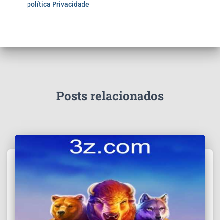
política Privacidade
Posts relacionados