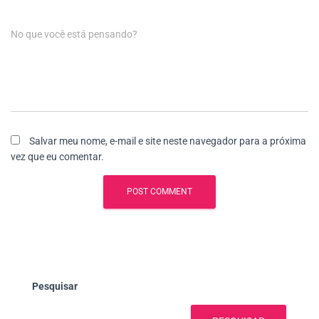
No que você está pensando?
Salvar meu nome, e-mail e site neste navegador para a próxima
vez que eu comentar.
Pesquisar