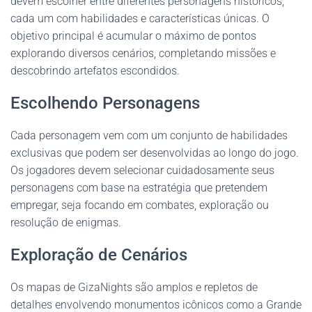
devem escolher entre diferentes personagens históricos,
cada um com habilidades e características únicas. O
objetivo principal é acumular o máximo de pontos
explorando diversos cenários, completando missões e
descobrindo artefatos escondidos.
Escolhendo Personagens
Cada personagem vem com um conjunto de habilidades
exclusivas que podem ser desenvolvidas ao longo do jogo.
Os jogadores devem selecionar cuidadosamente seus
personagens com base na estratégia que pretendem
empregar, seja focando em combates, exploração ou
resolução de enigmas.
Exploração de Cenários
Os mapas de GizaNights são amplos e repletos de
detalhes envolvendo monumentos icônicos como a Grande