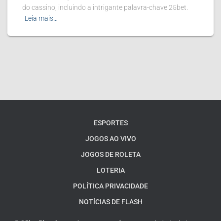
do cassino, incluindo a intrigante palavra-chave 25bet.
Leia mais…
ESPORTES
JOGOS AO VIVO
JOGOS DE ROLETA
LOTERIA
POLÍTICA PRIVACIDADE
NOTÍCIAS DE FLASH