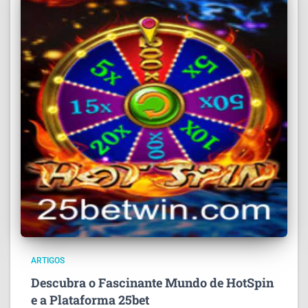
ARTIGOS
Descubra o Fascinante Mundo de HotSpin
e a Plataforma 25bet