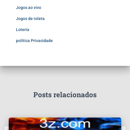
Jogos ao vivo
Jogos de roleta
Loteria
política Privacidade
Posts relacionados