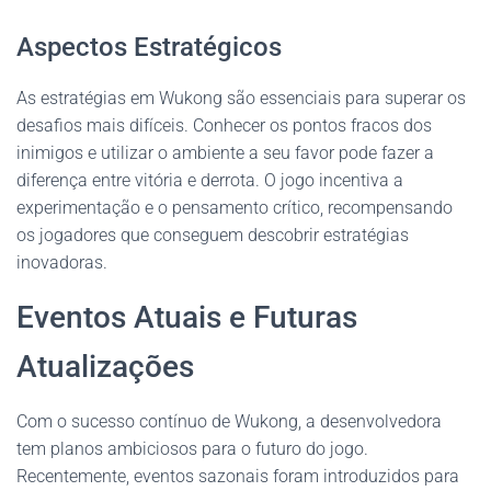
Aspectos Estratégicos
As estratégias em Wukong são essenciais para superar os
desafios mais difíceis. Conhecer os pontos fracos dos
inimigos e utilizar o ambiente a seu favor pode fazer a
diferença entre vitória e derrota. O jogo incentiva a
experimentação e o pensamento crítico, recompensando
os jogadores que conseguem descobrir estratégias
inovadoras.
Eventos Atuais e Futuras
Atualizações
Com o sucesso contínuo de Wukong, a desenvolvedora
tem planos ambiciosos para o futuro do jogo.
Recentemente, eventos sazonais foram introduzidos para