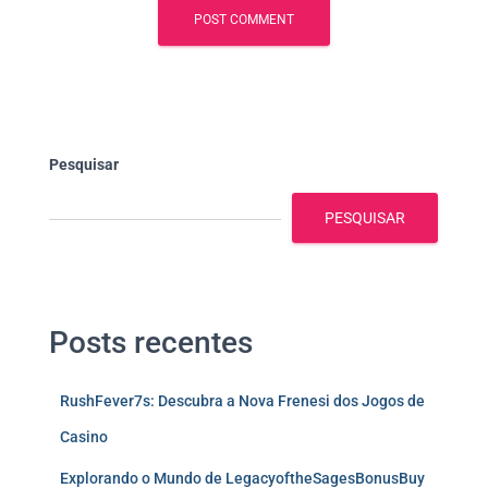
Pesquisar
PESQUISAR
Posts recentes
RushFever7s: Descubra a Nova Frenesi dos Jogos de
Casino
Explorando o Mundo de LegacyoftheSagesBonusBuy