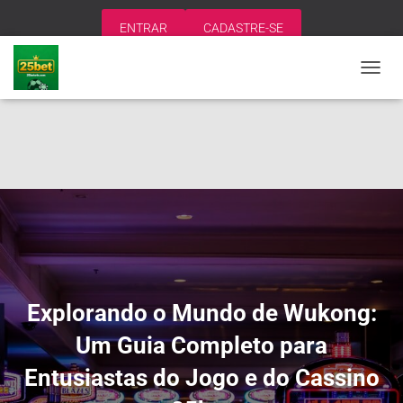
ENTRAR
CADASTRE-SE
A
L
T
E
R
N
A
R
N
A
V
E
G
A
Explorando o Mundo de Wukong:
Ç
Ã
Um Guia Completo para
O
Entusiastas do Jogo e do Cassino