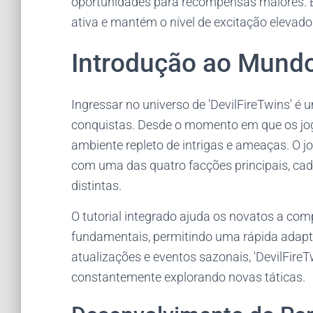
oportunidades para recompensas maiores. E
ativa e mantém o nível de excitação elevado
Introdução ao Mundo
Ingressar no universo de 'DevilFireTwins' é 
conquistas. Desde o momento em que os jo
ambiente repleto de intrigas e ameaças. O 
com uma das quatro facções principais, cad
distintas.
O tutorial integrado ajuda os novatos a co
fundamentais, permitindo uma rápida adapt
atualizações e eventos sazonais, 'DevilFir
constantemente explorando novas táticas.