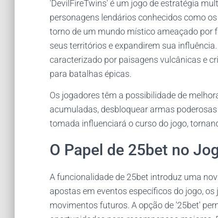
'DevilFireTwins' é um jogo de estratégia mu
personagens lendários conhecidos como os 
torno de um mundo místico ameaçado por fo
seus territórios e expandirem sua influência
caracterizado por paisagens vulcânicas e cr
para batalhas épicas.
Os jogadores têm a possibilidade de melhora
acumuladas, desbloquear armas poderosas e
tomada influenciará o curso do jogo, tornan
O Papel de 25bet no Jo
A funcionalidade de 25bet introduz uma nov
apostas em eventos específicos do jogo, os
movimentos futuros. A opção de '25bet' per