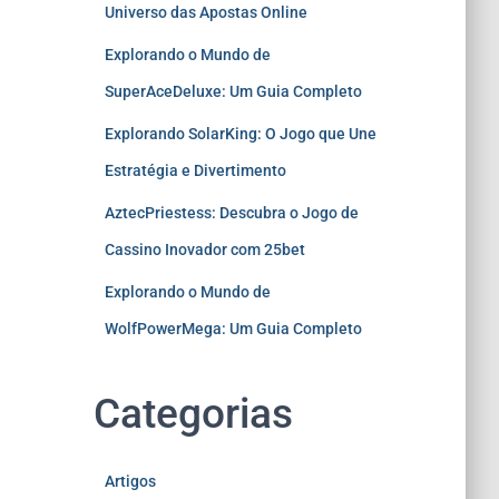
Universo das Apostas Online
Explorando o Mundo de
SuperAceDeluxe: Um Guia Completo
Explorando SolarKing: O Jogo que Une
Estratégia e Divertimento
AztecPriestess: Descubra o Jogo de
Cassino Inovador com 25bet
Explorando o Mundo de
WolfPowerMega: Um Guia Completo
Categorias
Artigos