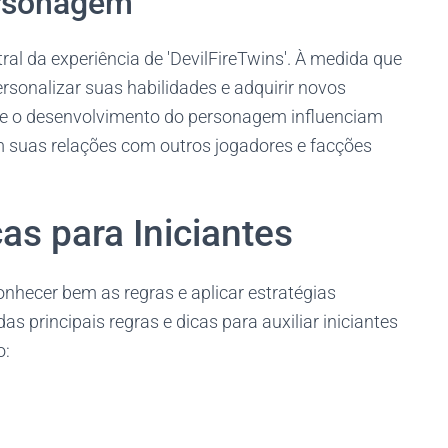
ersonagem
l da experiência de 'DevilFireTwins'. À medida que
sonalizar suas habilidades e adquirir novos
e o desenvolvimento do personagem influenciam
 suas relações com outros jogadores e facções
as para Iniciantes
nhecer bem as regras e aplicar estratégias
s principais regras e dicas para auxiliar iniciantes
o: