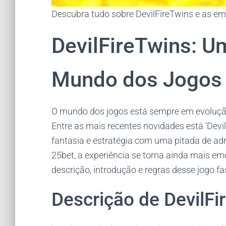
Descubra tudo sobre DevilFireTwins e as em
DevilFireTwins: U
Mundo dos Jogos
O mundo dos jogos está sempre em evolução
Entre as mais recentes novidades está 'Dev
fantasia e estratégia com uma pitada de ad
25bet, a experiência se torna ainda mais e
descrição, introdução e regras desse jogo fa
Descrição de DevilFi