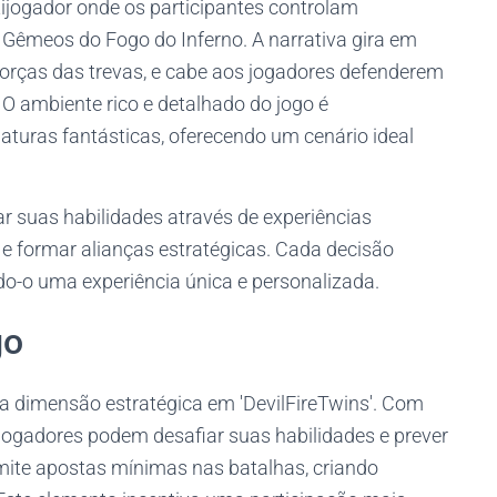
ltijogador onde os participantes controlam
Gêmeos do Fogo do Inferno. A narrativa gira em
rças das trevas, e cabe aos jogadores defenderem
. O ambiente rico e detalhado do jogo é
iaturas fantásticas, oferecendo um cenário ideal
r suas habilidades através de experiências
 formar alianças estratégicas. Cada decisão
do-o uma experiência única e personalizada.
go
a dimensão estratégica em 'DevilFireTwins'. Com
 jogadores podem desafiar suas habilidades e prever
mite apostas mínimas nas batalhas, criando