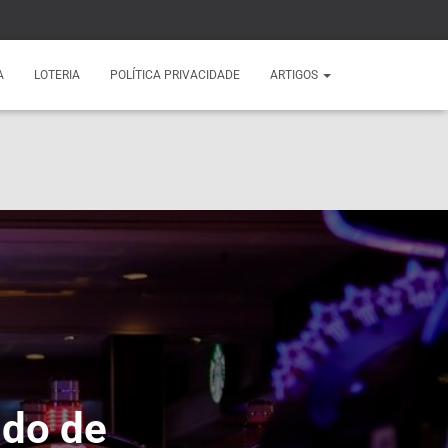
A
LOTERIA
POLÍTICA PRIVACIDADE
ARTIGOS
ndo de