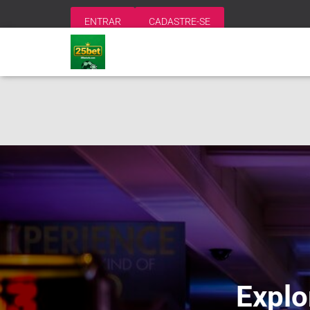
ENTRAR
CADASTRE-SE
Explo